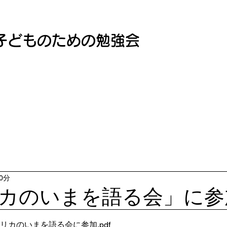
子どものための勉強会
0分
カのいまを語る会」に参
50714 アフリカのいまを語る会に参加
.pdf