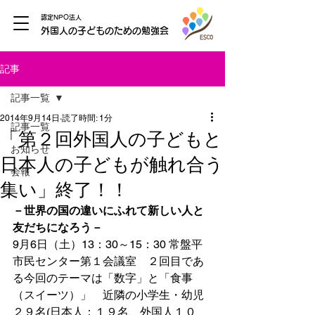
認定NPO法人
外国人の子どものための勉強会
記事
記事一覧
2014年9月14日
読了時間: 1分
記事一覧
「第２回外国人の子どもと
お知らせ
日本人の子どもが触れ合う
会報
集い」終了！！
－世界の国の違いにふれて新しい人と
友だちになろう－
9月6日（土）13：30～15：30 常盤平
市民センター第１会議室　２回目であ
る今回のテーマは「数字」と「食事
（スイーツ）」　近隣の小学生・幼児
２９名(日本人：１９名、外国人１０