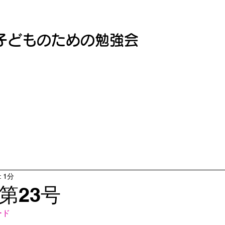
子どものための勉強会
 1分
第23号
ード