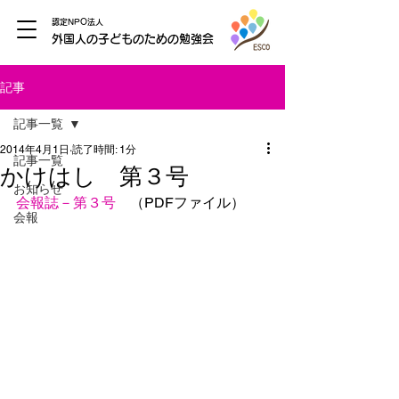
認定NPO法人
外国人の子どものための勉強会
記事
記事一覧
2014年4月1日
読了時間: 1分
記事一覧
かけはし 第３号
お知らせ
会報誌－第３号
　（PDFファイル）
会報