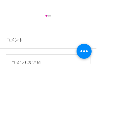
かけはし３５号
かけはし34号
コメント
コメントを追加…
外国人の子供の
ための勉強会