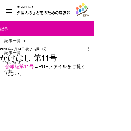
認定NPO法人
外国人の子どものための勉強会
記事
記事一覧
2016年7月14日
読了時間: 1分
記事一覧
かけはし 第11号
お知らせ
会報誌第11号
←PDFファイルをご覧く
会報
ださい。