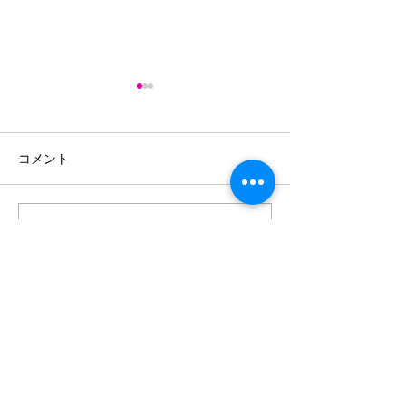
かけはし３５号
かけはし34号
コメント
コメントを追加…
外国人の子供の
ための勉強会