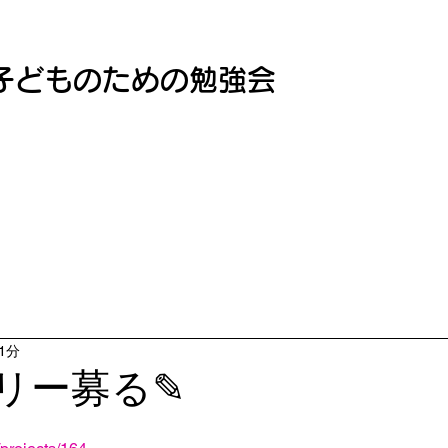
子どものための勉強会
1分
リー募る✎