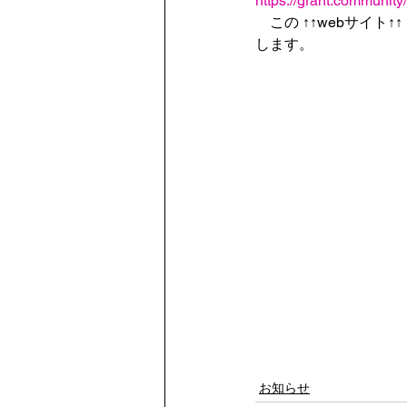
https://grant.community
　この ↑↑webサイ
します。 
お知らせ