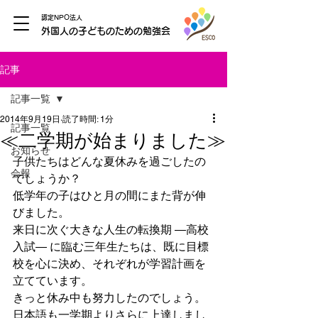
認定NPO法人
外国人の子どものための勉強会
記事
記事一覧
2014年9月19日
読了時間: 1分
記事一覧
≪二学期が始まりました≫
お知らせ
子供たちはどんな夏休みを過ごしたの
会報
でしょうか？
低学年の子はひと月の間にまた背が伸
びました。
来日に次ぐ大きな人生の転換期 ―高校
入試― に臨む三年生たちは、既に目標
校を心に決め、それぞれが学習計画を
立てています。
きっと休み中も努力したのでしょう。
日本語も一学期よりさらに上達しまし