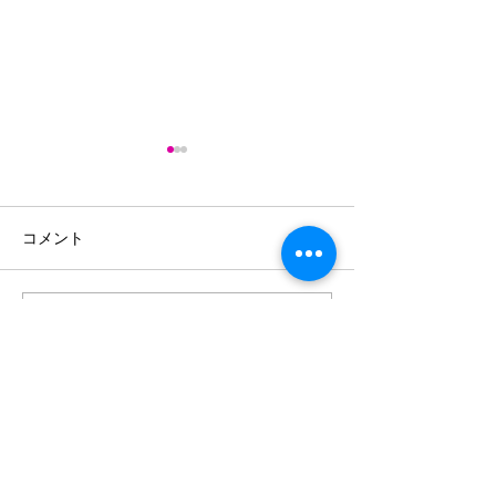
「アフリカのいまを語る
「お店屋さん体
会」に参加
の実施
コメント
コメントを追加…
外国人の子供の
ための勉強会