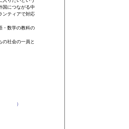
に入りたいという
外国につながる中
ランティアで対応
語・数学の教科の
ちの社会の一員と
）
　　　　　）