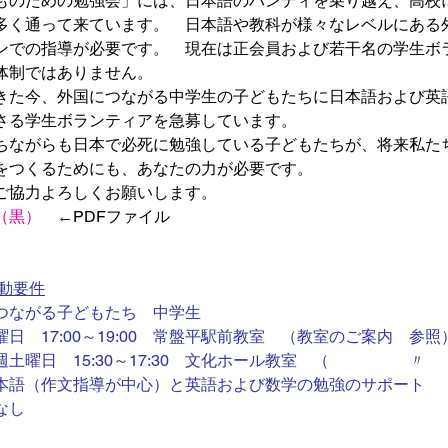
ものための勉強会」には、日本語のハンディを乗り越え、高校
多く通って来ています。　日本語や教科が様々なレベルにある
ンでの指導が必要です。　現在は正会員および若干名の学生ボ
体制ではありません。
きた今、外国につながる中学生の子どもたちに日本語および英
さる学生ボランティアを急募しています。
ちながらも日本で必死に勉強している子どもたちが、将来私た
をつくるためにも、あなたの力が必要です。
ご協力よろしくお願いします。
（黒）　
←PDFファイル
活動要件
つながる子どもたち　中学生
日　17:00～19:00　常盤平駅前教室　（教室のご案内　参照
土曜日　15:30～17:30　文化ホール教室　（　　　　　〃
本語（作文指導が中心）と英語および数学の勉強のサポート
なし