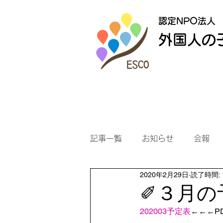
認定NPO法人
外国人の
記事一覧
お知らせ
会報
2020年2月29日
読了時間: 
✐３月の
202003予定表
←←←P