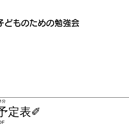
子どものための勉強会
1分
予定表✐
DF