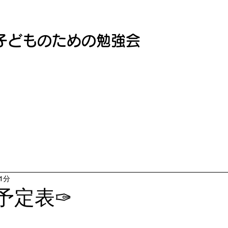
子どものための勉強会
1分
予定表✑