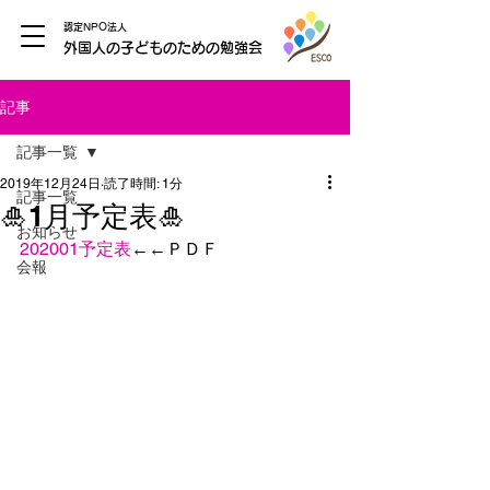
認定NPO法人
外国人の子どものための勉強会
記事
記事一覧
2019年12月24日
読了時間: 1分
記事一覧
🎍1月予定表🎍
お知らせ
202001予定表
←←ＰＤＦ
会報