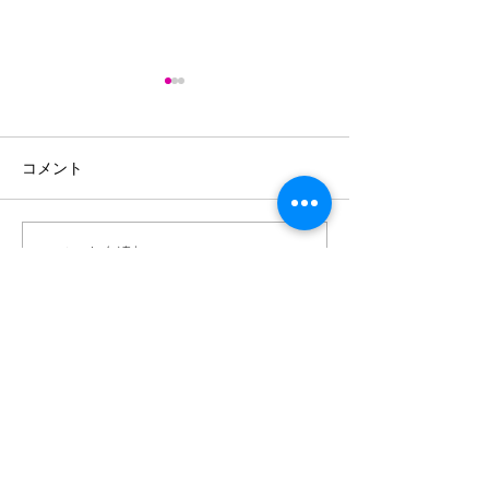
「アフリカのいまを語る
「お店屋さん体
会」に参加
の実施
コメント
コメントを追加…
外国人の子供の
ための勉強会