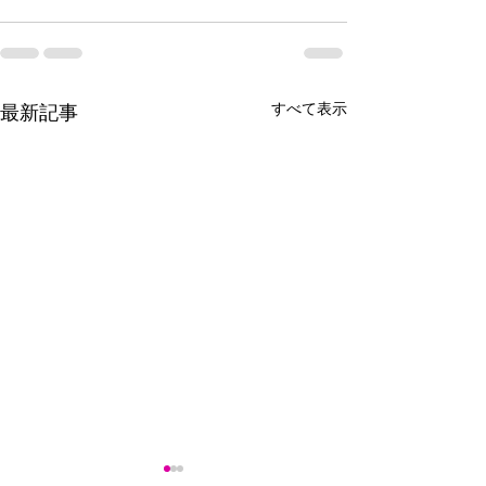
すべて表示
最新記事
「アフリカのいまを語る
「お店屋さん体