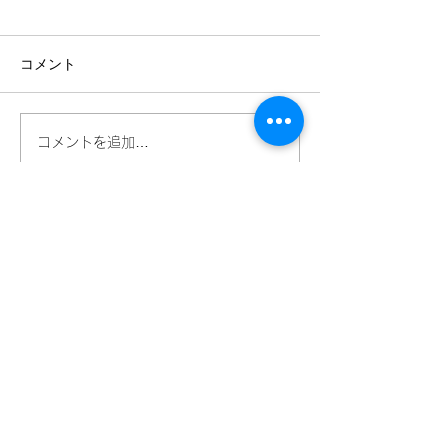
会」に参加
の実施
コメント
コメントを追加…
外国人の子供の
ための勉強会